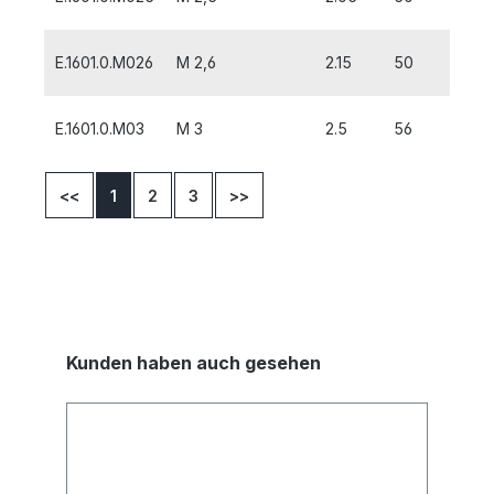
E.1601.0.M026
M 2,6
2.15
50
9
E.1601.0.M03
M 3
2.5
56
10
<<
1
2
3
>>
Kunden haben auch gesehen