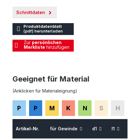
Schnittdaten
Produktdatenblatt
(pdf) herunterladen
Zur
persönlichen
Merkliste
hinzufügen
Geeignet für Material
(Anklicken für Materialeignung)
P
P
M
K
N
S
H
Artikel-Nr.
für Gewinde
d1
l1
l2