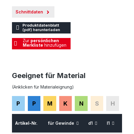
Schnittdaten
Produktdatenblatt
(pdf) herunterladen
Zur
persönlichen
Merkliste
hinzufügen
Geeignet für Material
(Anklicken für Materialeignung)
P
P
M
K
N
S
H
Artikel-Nr.
für Gewinde
d1
l1
l2