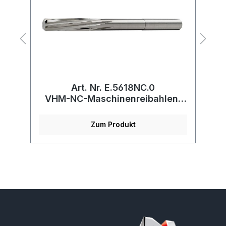
Art. Nr. E.5618NC.0
r
VHM-NC-Maschinenreibahlen,
H
lang
Zum Produkt