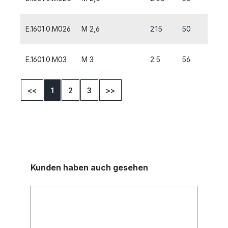
E.1601.0.M026
M 2,6
2.15
50
9
E.1601.0.M03
M 3
2.5
56
10
<<
1
2
3
>>
Kunden haben auch gesehen