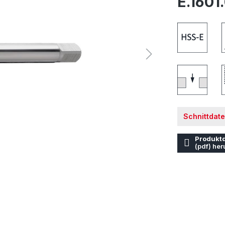
E.1601
Schnittdat
Produktd
(pdf) her