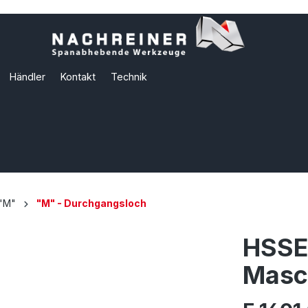
Händler
Kontakt
Technik
"M"
"M" - Durchgangsloch
HSSE
Masc