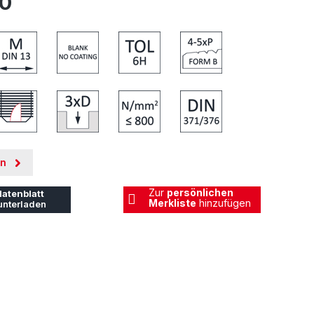
.0
en
Zur
persönlichen
atenblatt
Merkliste
hinzufügen
unterladen