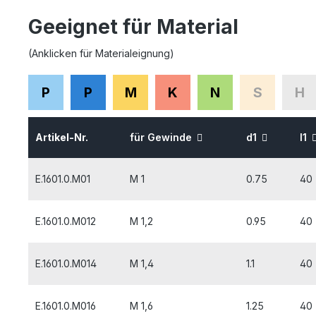
Geeignet für Material
(Anklicken für Materialeignung)
P
P
M
K
N
S
H
Artikel-Nr.
für Gewinde
d1
l1
E.1601.0.M01
M 1
0.75
40
E.1601.0.M012
M 1,2
0.95
40
E.1601.0.M014
M 1,4
1.1
40
E.1601.0.M016
M 1,6
1.25
40