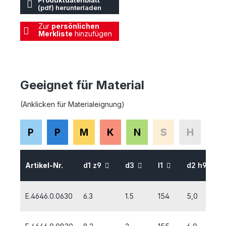
Produktdatenblatt
(pdf) herunterladen
Zur
persönlichen
Merkliste
hinzufügen
Geeignet für Material
(Anklicken für Materialeignung)
P
P
M
K
N
S
H
Artikel-Nr.
d1 z9
d3
l1
d2 h9
E.4646.0.0630
6.3
1.5
154
5,0