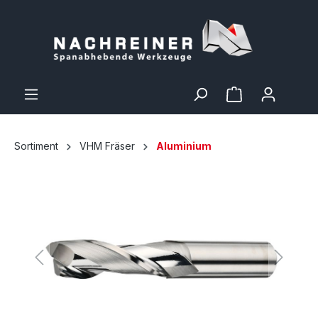
Sortiment
VHM Fräser
Aluminium