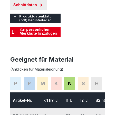
Schnittdaten
Produktdatenblatt
(pdf) herunterladen
Zur
persönlichen
Merkliste
hinzufügen
Geeignet für Material
(Anklicken für Materialeignung)
P
P
M
K
N
S
H
Artikel-Nr.
d1 h9
l1
l2
d2 h6