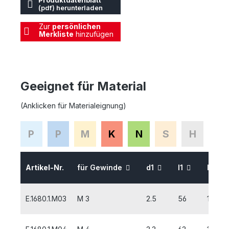
Produktdatenblatt
(pdf) herunterladen
Zur
persönlichen
Merkliste
hinzufügen
Geeignet für Material
(Anklicken für Materialeignung)
P
P
M
K
N
S
H
Artikel-Nr.
für Gewinde
d1
l1
l2
E.1680.1.M03
M 3
2.5
56
10