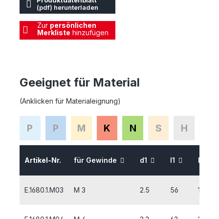
Produktdatenblatt
(pdf) herunterladen
Zur
persönlichen
Merkliste
hinzufügen
Geeignet für Material
(Anklicken für Materialeignung)
P
P
M
K
N
S
H
Artikel-Nr.
für Gewinde
d1
l1
l2
E.1680.1.M03
M 3
2.5
56
10