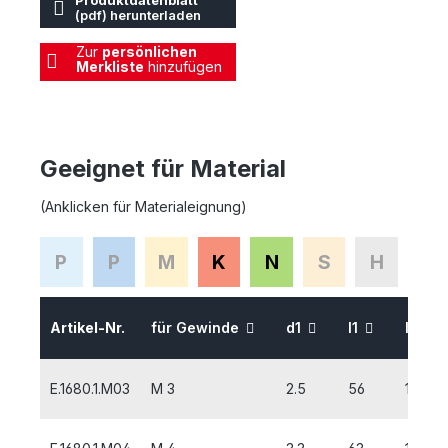
Produktdatenblatt
(pdf) herunterladen
Zur
persönlichen
Merkliste
hinzufügen
Geeignet für Material
(Anklicken für Materialeignung)
P
P
M
K
N
S
H
Artikel-Nr.
für Gewinde
d1
l1
l2
E.1680.1.M03
M 3
2.5
56
10