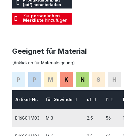
Produktdatenblatt
(pdf) herunterladen
Zur
persönlichen
Merkliste
hinzufügen
Geeignet für Material
(Anklicken für Materialeignung)
P
P
M
K
N
S
H
Artikel-Nr.
für Gewinde
d1
l1
l2
E.1680.1.M03
M 3
2.5
56
10