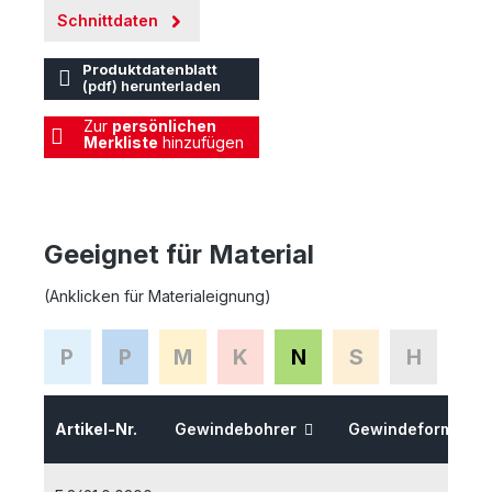
Schnittdaten
Produktdatenblatt
(pdf) herunterladen
Zur
persönlichen
Merkliste
hinzufügen
Geeignet für Material
(Anklicken für Materialeignung)
P
P
M
K
N
S
H
Artikel-Nr.
Gewindebohrer
Gewindeformer