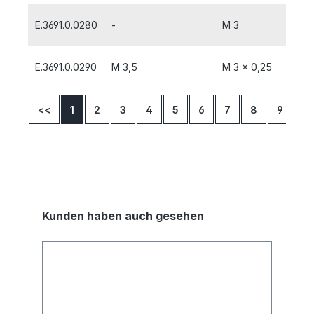
E.3691.0.0280
-
M 3
E.3691.0.0290
M 3,5
M 3 x 0,25
<<
1
2
3
4
5
6
7
8
9
>
Kunden haben auch gesehen