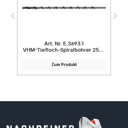
Art. Nr. E.3693.1
VHM-Tiefloch-Spiralbohrer 25xd
V
mit IK
Zum Produkt