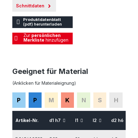
Schnittdaten
Produktdatenblatt
(pdf) herunterladen
Zur
persönlichen
Merkliste
hinzufügen
Geeignet für Material
(Anklicken für Materialeignung)
P
P
M
K
N
S
H
Artikel-Nr.
d1 h7
l1
l2
d2 h6