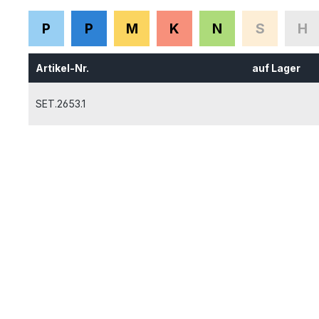
P
P
M
K
N
S
H
Artikel-Nr.
auf Lager
SET.2653.1