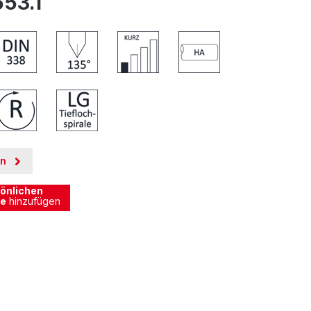
53.1
en
önlichen
te
hinzufügen