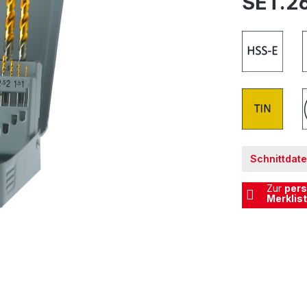
SET.26
Schnittdat
Zur
pers
Merklis