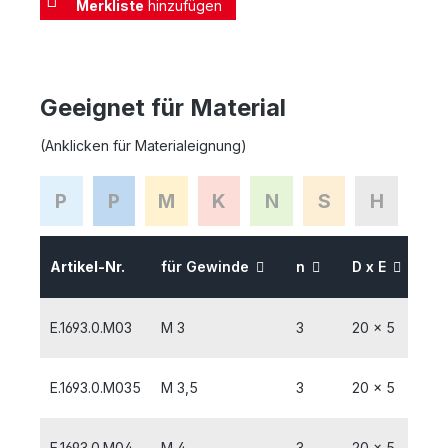
Merkliste
hinzufügen
Geeignet für Material
(Anklicken für Materialeignung)
P
P
M
K
N
S
H
Artikel-Nr.
für Gewinde
n
D x E
P
E.1693.0.M03
M 3
3
20 x 5
0
E.1693.0.M035
M 3,5
3
20 x 5
0,
E.1693.0.M04
M 4
3
20 x 5
0