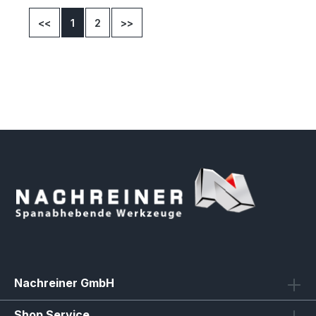
<<
1
2
>>
Nachreiner GmbH
Shop Service