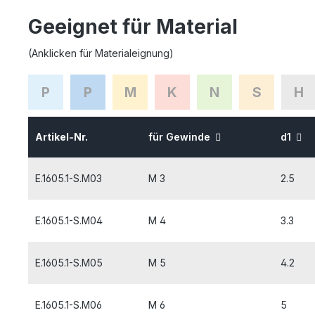
Geeignet für Material
(Anklicken für Materialeignung)
P
P
M
K
N
S
H
Artikel-Nr.
für Gewinde
d1
E.1605.1-S.M03
M 3
2.5
E.1605.1-S.M04
M 4
3.3
E.1605.1-S.M05
M 5
4.2
E.1605.1-S.M06
M 6
5