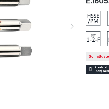
E.1605
Schnittdat
Produktd
(pdf) her