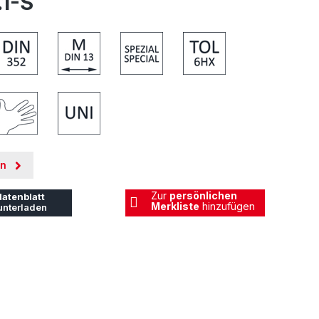
.1-S
en
Zur
persönlichen
atenblatt
Merkliste
hinzufügen
unterladen