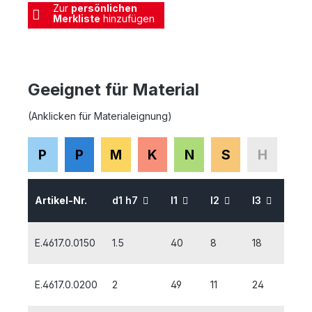
Zur
persönlichen
Merkliste
hinzufügen
Geeignet für Material
(Anklicken für Materialeignung)
P
P
M
K
N
S
H
Artikel-Nr.
d1 h7
l1
l2
l3
d2
E.4617.0.0150
1.5
40
8
18
1,5
E.4617.0.0200
2
49
11
24
2,0