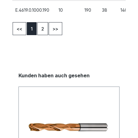
E.4619.0.1000.190
10
190
38
140
<<
1
2
>>
Kunden haben auch gesehen