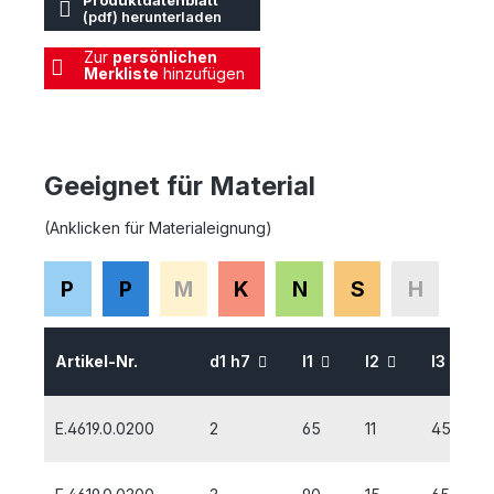
Produktdatenblatt
(pdf) herunterladen
Zur
persönlichen
Merkliste
hinzufügen
Geeignet für Material
(Anklicken für Materialeignung)
P
P
M
K
N
S
H
Artikel-Nr.
d1 h7
l1
l2
l3
E.4619.0.0200
2
65
11
45