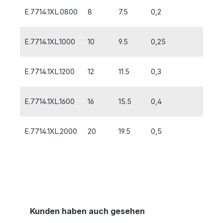
E.7714.1XL.0800
8
7.5
0,2
8
E.7714.1XL.1000
10
9.5
0,25
10
E.7714.1XL.1200
12
11.5
0,3
11
E.7714.1XL.1600
16
15.5
0,4
13
E.7714.1XL.2000
20
19.5
0,5
15
Kunden haben auch gesehen