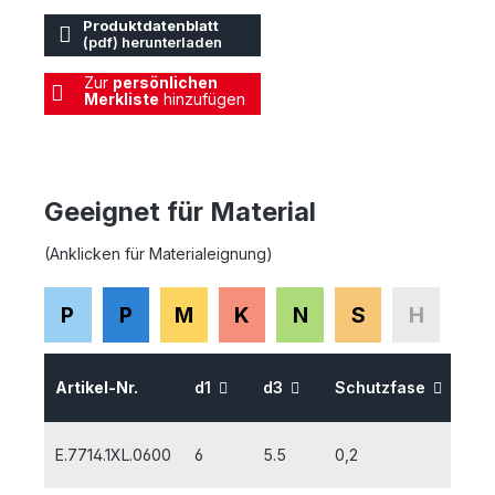
Produktdatenblatt
(pdf) herunterladen
Zur
persönlichen
Merkliste
hinzufügen
Geeignet für Material
(Anklicken für Materialeignung)
P
P
M
K
N
S
H
Artikel-Nr.
d1
d3
Schutzfase
l1
E.7714.1XL.0600
6
5.5
0,2
8