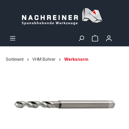
Sortiment
VHM Bohrer
Werksnorm