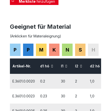
Merkliste
hinzufügen
Geeignet für Material
(Anklicken für Materialeignung)
P
P
M
K
N
S
H
Artikel-Nr.
d1 h6
l1
l2
d2 h6
E.3601.0.0020
0.2
30
2
1,0
E.3601.0.0023
0.23
30
2
1,0
E.3601.0.0025
0.25
30
2
1,0