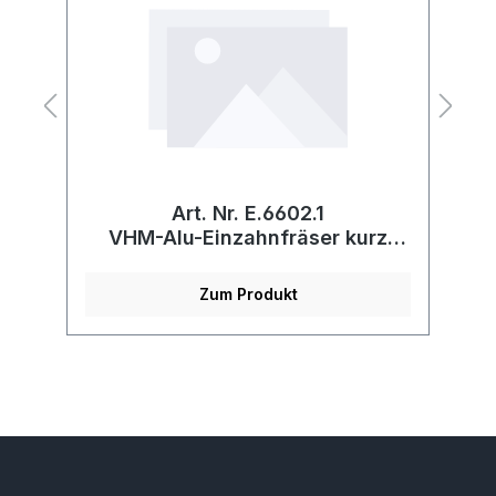
Art. Nr. E.6602.1
VHM-Alu-Einzahnfräser kurz
V
rechts/rechts
Zum Produkt