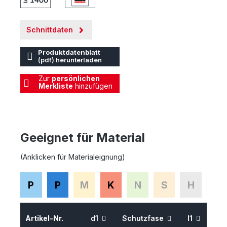
Schnittdaten
Produktdatenblatt
(pdf) herunterladen
Zur
persönlichen
Merkliste
hinzufügen
Geeignet für Material
(Anklicken für Materialeignung)
P
P
M
K
N
S
H
Artikel-Nr.
d1
Schutzfase
l1
l2