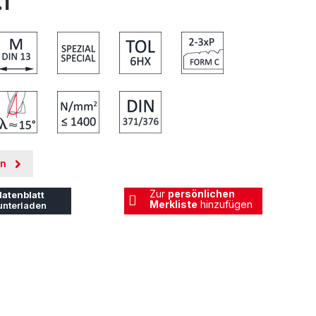
.1
en
Zur
persönlichen
atenblatt
Merkliste
hinzufügen
unterladen