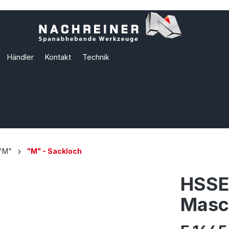
Händler
Kontakt
Technik
"M"
"M" - Sackloch
HSSE
Masc