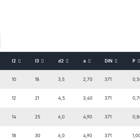
l2
l3
d2
a
DIN
P
10
18
3,5
2,70
371
0,5
12
21
4,5
3,40
371
0,7
14
25
6,0
4,90
371
0,8
18
30
6,0
4,90
371
1,0