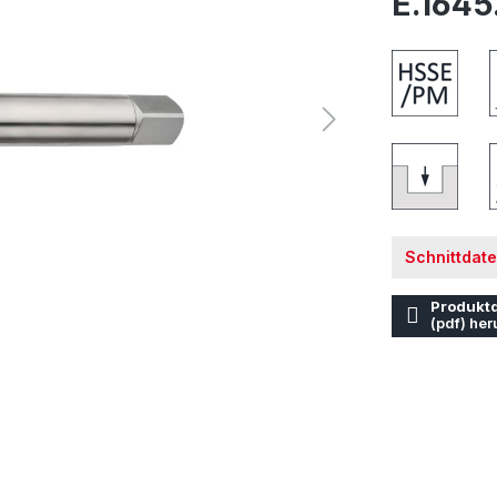
E.1645
Schnittdat
Produktd
(pdf) her