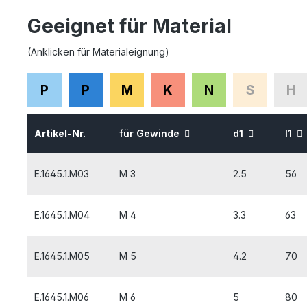
Geeignet für Material
(Anklicken für Materialeignung)
P
P
M
K
N
S
H
Artikel-Nr.
für Gewinde
d1
l1
E.1645.1.M03
M 3
2.5
56
E.1645.1.M04
M 4
3.3
63
E.1645.1.M05
M 5
4.2
70
E.1645.1.M06
M 6
5
80