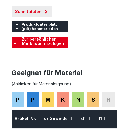
Schnittdaten
Produktdatenblatt
(pdf) herunterladen
Zur
persönlichen
Merkliste
hinzufügen
Geeignet für Material
(Anklicken für Materialeignung)
P
P
M
K
N
S
H
Artikel-Nr.
für Gewinde
d1
l1
l2