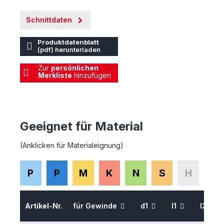
Schnittdaten
Produktdatenblatt
(pdf) herunterladen
Zur
persönlichen
Merkliste
hinzufügen
Geeignet für Material
(Anklicken für Materialeignung)
P
P
M
K
N
S
H
Artikel-Nr.
für Gewinde
d1
l1
l2