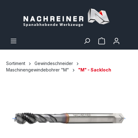
Sortiment
Gewindeschneider
Maschinengewindebohrer "M"
"M" - Sackloch