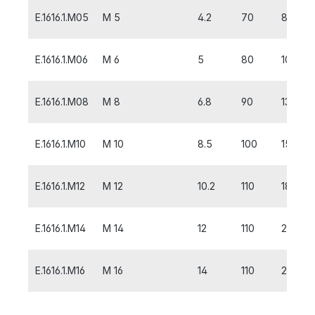
E.1616.1.M05
M 5
4.2
70
8
E.1616.1.M06
M 6
5
80
10
E.1616.1.M08
M 8
6.8
90
13
E.1616.1.M10
M 10
8.5
100
15
E.1616.1.M12
M 12
10.2
110
18
E.1616.1.M14
M 14
12
110
20
E.1616.1.M16
M 16
14
110
20