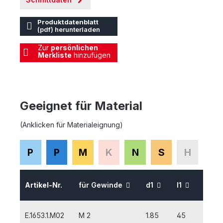
Produktdatenblatt
(pdf) herunterladen
Zur
persönlichen
Merkliste
hinzufügen
Geeignet für Material
(Anklicken für Materialeignung)
P
P
M
K
N
S
H
Artikel-Nr.
für Gewinde
d1
l1
l2
E.1653.1.M02
M 2
1.85
45
8