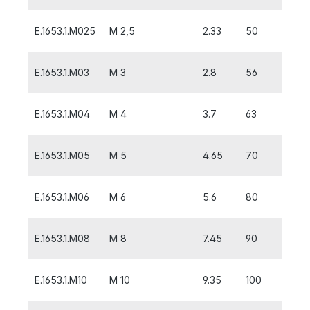
E.1653.1.M025
M 2,5
2.33
50
9
E.1653.1.M03
M 3
2.8
56
10
E.1653.1.M04
M 4
3.7
63
7
E.1653.1.M05
M 5
4.65
70
8
E.1653.1.M06
M 6
5.6
80
10
E.1653.1.M08
M 8
7.45
90
13
E.1653.1.M10
M 10
9.35
100
15