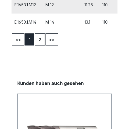
E.1653.1.M12
M 12
11.25
110
18
E.1653.1.M14
M 14
13.1
110
20
<<
1
2
>>
Kunden haben auch gesehen