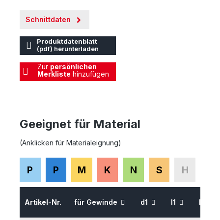
Schnittdaten
Produktdatenblatt
(pdf) herunterladen
Zur
persönlichen
Merkliste
hinzufügen
Geeignet für Material
(Anklicken für Materialeignung)
P
P
M
K
N
S
H
Artikel-Nr.
für Gewinde
d1
l1
l2