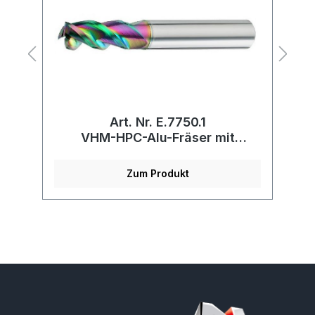
Art. Nr. E.7750.1
t
VHM-HPC-Alu-Fräser mit
V
Schutzeckenradius
Zum Produkt