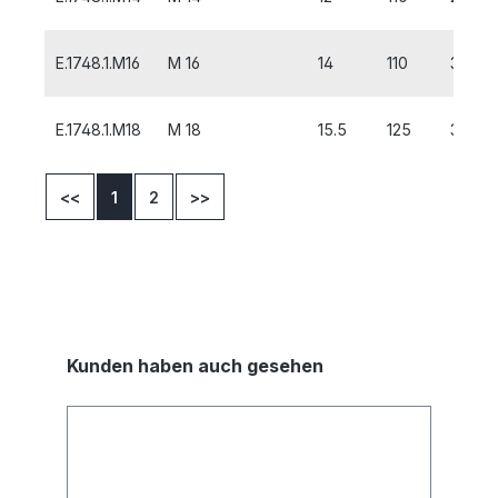
E.1748.1.M16
M 16
14
110
32
E.1748.1.M18
M 18
15.5
125
32
<<
1
2
>>
Kunden haben auch gesehen