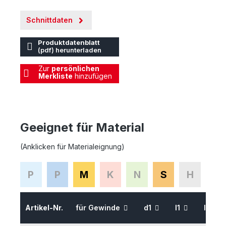
Schnittdaten
Produktdatenblatt
(pdf) herunterladen
Zur
persönlichen
Merkliste
hinzufügen
Geeignet für Material
(Anklicken für Materialeignung)
P
P
M
K
N
S
H
Artikel-Nr.
für Gewinde
d1
l1
l2