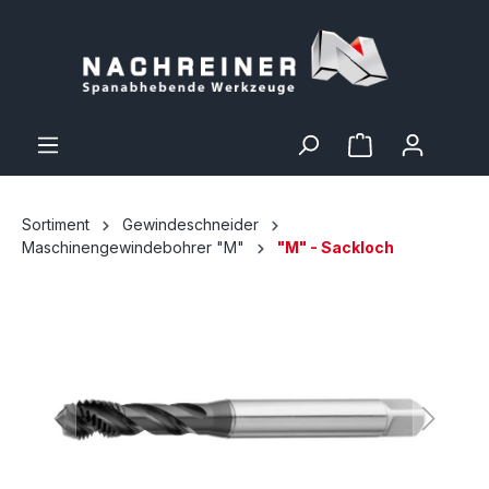
Sortiment
Gewindeschneider
Maschinengewindebohrer "M"
"M" - Sackloch