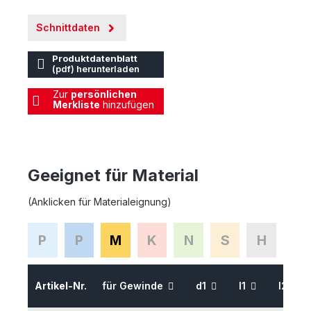
Schnittdaten
Produktdatenblatt
(pdf) herunterladen
Zur
persönlichen
Merkliste
hinzufügen
Geeignet für Material
(Anklicken für Materialeignung)
P
P
M
K
N
S
H
Artikel-Nr.
für Gewinde
d1
l1
l2