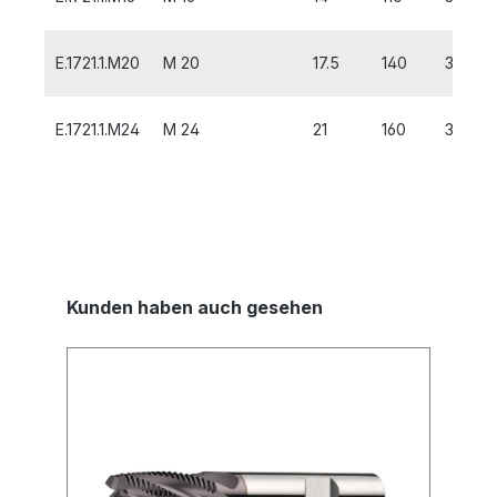
E.1721.1.M20
M 20
17.5
140
32
E.1721.1.M24
M 24
21
160
38
Kunden haben auch gesehen