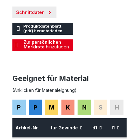
Schnittdaten
Produktdatenblatt
(pdf) herunterladen
Zur
persönlichen
Merkliste
hinzufügen
Geeignet für Material
(Anklicken für Materialeignung)
P
P
M
K
N
S
H
Artikel-Nr.
für Gewinde
d1
l1
l2