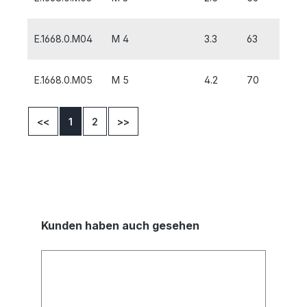
E.1668.0.M04
M 4
3.3
63
7
E.1668.0.M05
M 5
4.2
70
8
<<
1
2
>>
Kunden haben auch gesehen