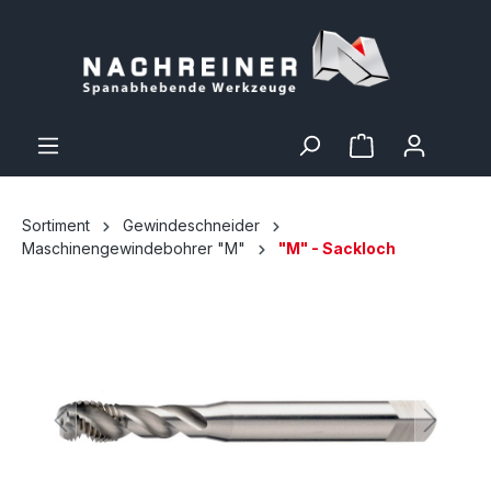
Sortiment
Gewindeschneider
Maschinengewindebohrer "M"
"M" - Sackloch