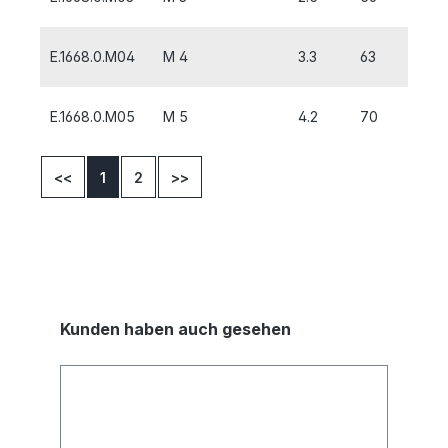
E.1668.0.M04
M 4
3.3
63
7
E.1668.0.M05
M 5
4.2
70
8
<<
1
2
>>
Kunden haben auch gesehen