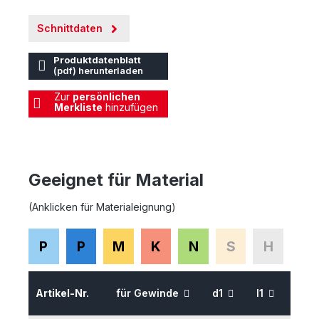
Schnittdaten
Produktdatenblatt
(pdf) herunterladen
Zur
persönlichen
Merkliste
hinzufügen
Geeignet für Material
(Anklicken für Materialeignung)
P
P
M
K
N
S
H
Artikel-Nr.
für Gewinde
d1
l1
l2