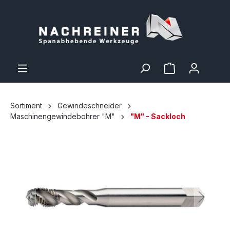
Sortiment
Gewindeschneider
Maschinengewindebohrer "M"
"M" - Sackloch