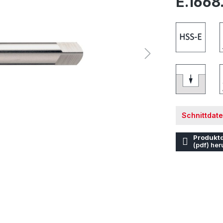
E.1668
Schnittdat
Produktd
(pdf) her