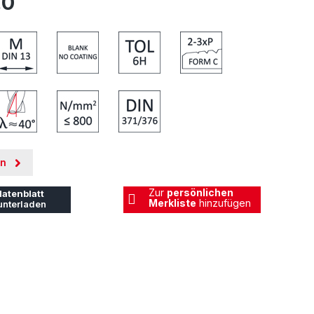
.0
en
Zur
persönlichen
atenblatt
Merkliste
hinzufügen
unterladen