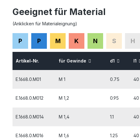
Geeignet für Material
(Anklicken für Materialeignung)
P
P
M
K
N
S
H
Artikel-Nr.
für Gewinde
d1
l1
E.1668.0.M01
M 1
0.75
40
E.1668.0.M012
M 1,2
0.95
40
E.1668.0.M014
M 1,4
1.1
40
E.1668.0.M016
M 1,6
1.25
40