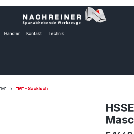
Händler
Kontakt
Technik
"M"
"M" - Sackloch
HSSE
Masc