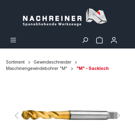
Sortiment
Gewindeschneider
Maschinengewindebohrer "M"
"M" - Sackloch