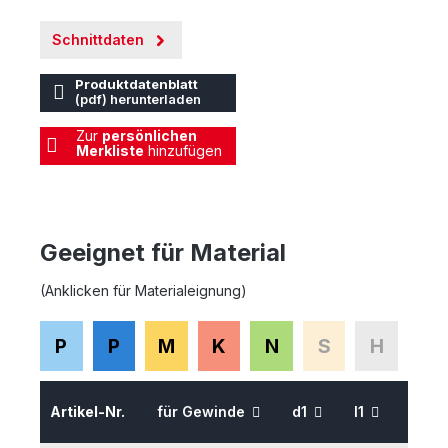
Schnittdaten
Produktdatenblatt
(pdf) herunterladen
Zur
persönlichen
Merkliste
hinzufügen
Geeignet für Material
(Anklicken für Materialeignung)
P
P
M
K
N
S
H
Artikel-Nr.
für Gewinde
d1
l1
l2