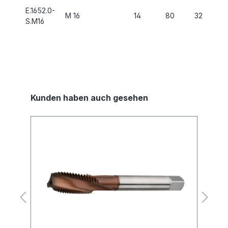
E.1652.0-
M 16
14
80
32
-
S.M16
Kunden haben auch gesehen