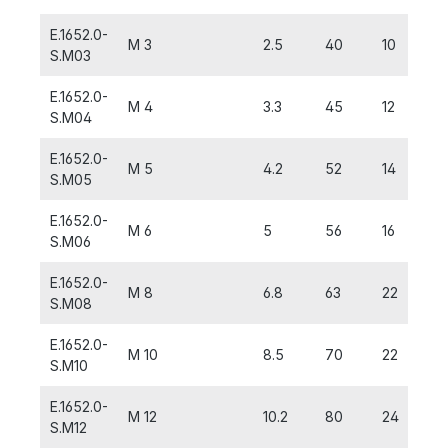
E.1652.0-
M 3
2.5
40
10
S.M03
E.1652.0-
M 4
3.3
45
12
S.M04
E.1652.0-
M 5
4.2
52
14
S.M05
E.1652.0-
M 6
5
56
16
S.M06
E.1652.0-
M 8
6.8
63
22
-
S.M08
E.1652.0-
M 10
8.5
70
22
-
S.M10
E.1652.0-
M 12
10.2
80
24
-
S.M12