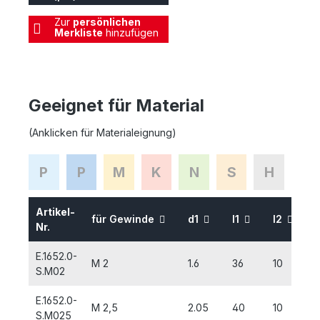
Zur
persönlichen
Merkliste
hinzufügen
Geeignet für Material
(Anklicken für Materialeignung)
P
P
M
K
N
S
H
Artikel-
für Gewinde
d1
l1
l2
Nr.
E.1652.0-
M 2
1.6
36
10
S.M02
E.1652.0-
M 2,5
2.05
40
10
S.M025