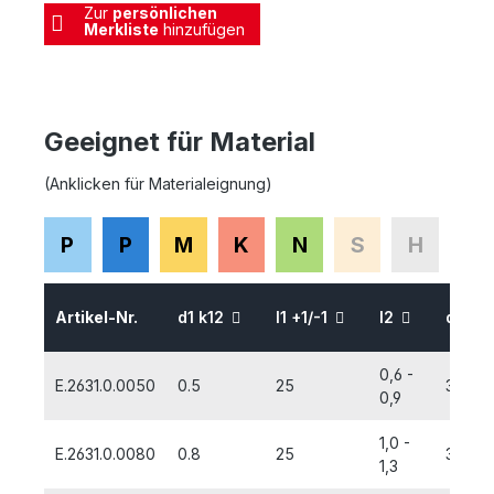
Zur
persönlichen
Merkliste
hinzufügen
Geeignet für Material
(Anklicken für Materialeignung)
P
P
M
K
N
S
H
Artikel-Nr.
d1 k12
l1 +1/-1
l2
d2 H
0,6 -
E.2631.0.0050
0.5
25
3,15
0,9
1,0 -
E.2631.0.0080
0.8
25
3,15
1,3