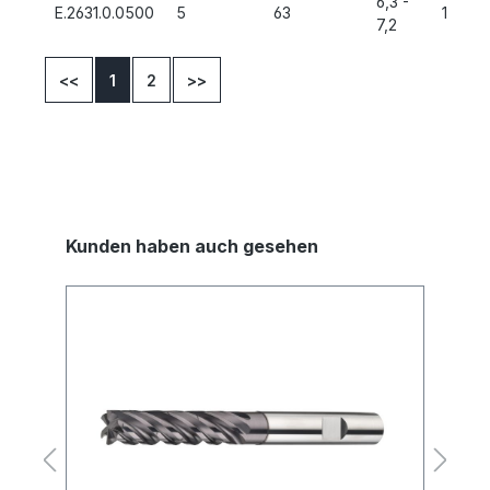
6,3 -
E.2631.0.0500
5
63
12,5
7,2
<<
1
2
>>
Kunden haben auch gesehen